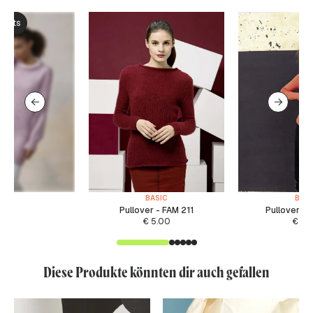
ksets
BASIC
BASI
Pullover - FAM 211
Pullover -
€
5.00
€
5.
Diese Produkte könnten dir auch gefallen