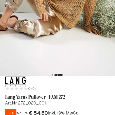
0 (0)
Lang Yarns Pullover - FAM 272
Art.Nr 272_020_001
€
54.60
inkl. 19% MwSt.
–9%
€
59.70