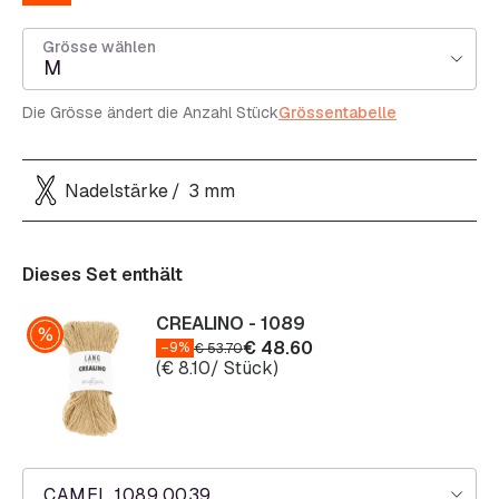
Grösse wählen
M
Die Grösse ändert die Anzahl Stück
Grössentabelle
Nadelstärke
3 mm
Dieses Set enthält
CREALINO - 1089
€
48.60
–9%
€
53.70
(
€
8.10
/ Stück)
CAMEL 1089.0039