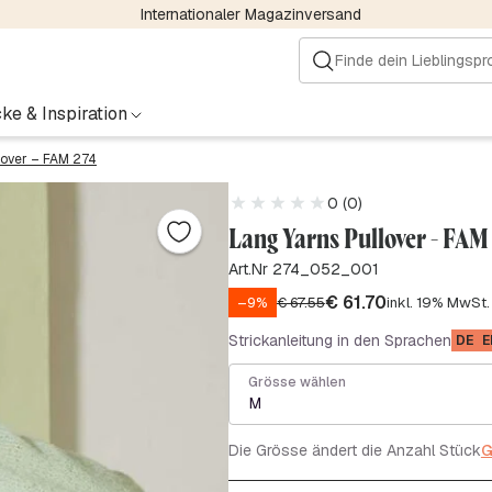
Internationaler Magazinversand
ke & Inspiration
lover – FAM 274
0 (0)
Lang Yarns Pullover - FAM
Art.Nr 274_052_001
€
61.70
–9%
€
67.55
inkl. 19% MwSt.
Strickanleitung in den Sprachen
DE
E
Grösse wählen
M
Die Grösse ändert die Anzahl Stück
G