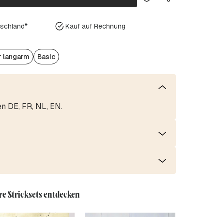
tschland*
Kauf auf Rechnung
r langarm
Basic
en DE, FR, NL, EN.
re Stricksets entdecken