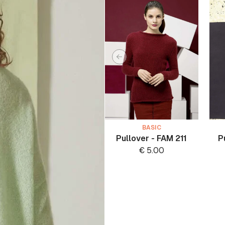
BASIC
Pullover - FAM 211
P
€
5.00