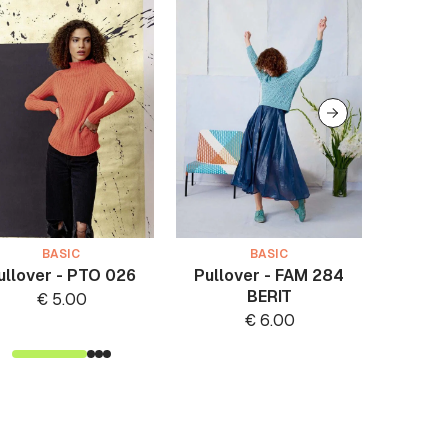
BASIC
BASIC
ullover - PTO 026
Pullover - FAM 284
Pullo
BERIT
S
€
5.00
€
6.00