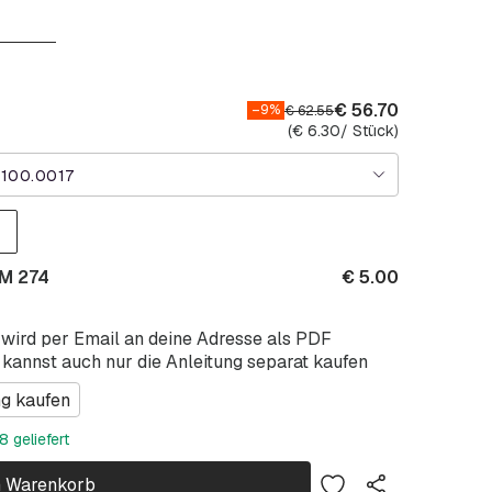
€
56.70
–9%
€
62.55
(
€
6.30
/ Stück)
1100.0017
AM 274
€
5.00
 wird per Email an deine Adresse als PDF
 kannst auch nur die Anleitung separat kaufen
ng kaufen
 geliefert
n Warenkorb