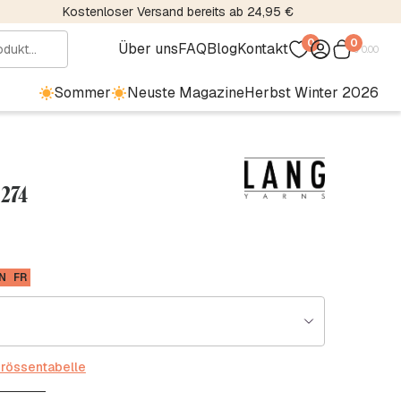
Kostenloser Versand bereits ab 24,95 €
0
0
Über uns
FAQ
Blog
Kontakt
€
0.00
Sommer
Neuste Magazine
Herbst Winter 2026
 274
N
FR
rössentabelle