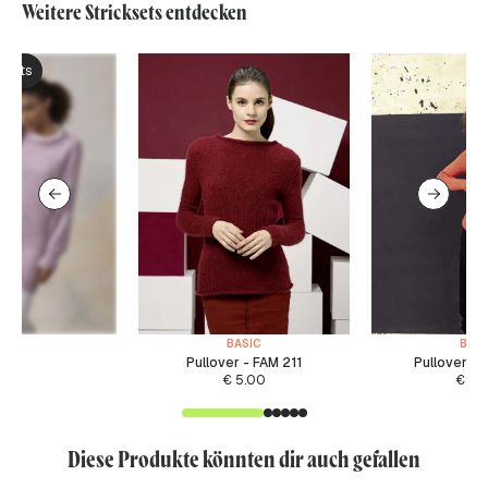
Weitere Stricksets entdecken
ksets
BASIC
BASI
Pullover - FAM 211
Pullover -
€
5.00
€
5.
Diese Produkte könnten dir auch gefallen