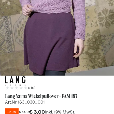
0 (0)
Lang Yarns Wickelpullover - FAM 183
Art.Nr 183_030_001
€
3.00
inkl. 19% MwSt.
–50%
€
6.00