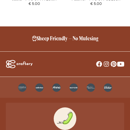
€
5.00
€
5.00
Sheep Friendly – No Mulesing