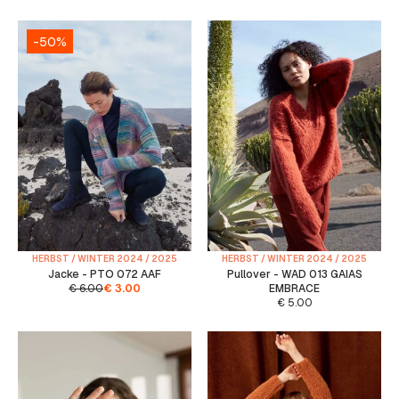
-50%
HERBST / WINTER 2024 / 2025
HERBST / WINTER 2024 / 2025
Jacke - PTO 072 AAF
Pullover - WAD 013 GAIAS
€
6.00
€
3.00
EMBRACE
€
5.00