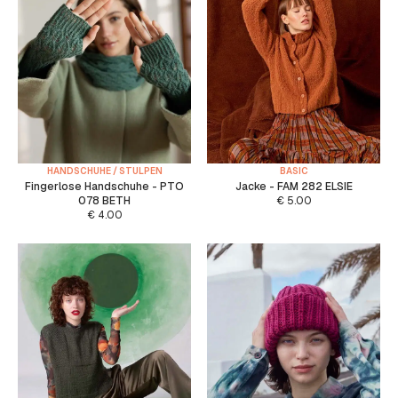
HANDSCHUHE / STULPEN
BASIC
Fingerlose Handschuhe - PTO
Jacke - FAM 282 ELSIE
078 BETH
€
5.00
€
4.00