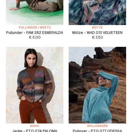
PULLUNDER / WESTE
MÜTZE
Pullunder - FAM 282 ESMERALDA
Mütze - WAD 013 VELVETEEN
€
5.00
€
3.50
BASIC
ROLLKRAGEN
Jacke - PTO 074 PALOMA
Pullover - PTO 077 ODESSA