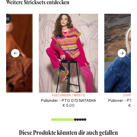
Weitere Stricksets entdecken
ksets
PULLUNDER / WESTE
ZOPFMU
Pullunder - PTO 073 NATASHA
Pullover - PTO 
€
5.00
€
6.
Diese Produkte könnten dir auch gefallen