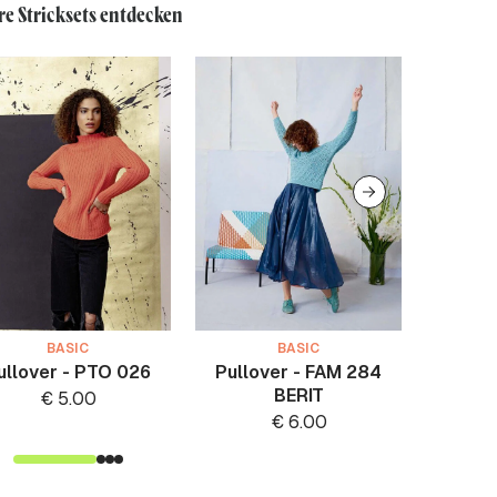
re Stricksets entdecken
BASIC
BASIC
ullover - PTO 026
Pullover - FAM 284
Pullo
BERIT
S
€
5.00
€
6.00