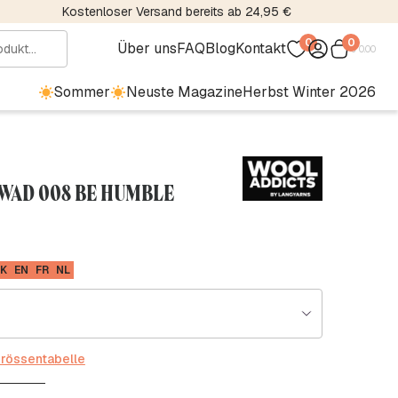
Kostenloser Versand bereits ab 24,95 €
0
0
Über uns
FAQ
Blog
Kontakt
€
0.00
Sommer
Neuste Magazine
Herbst Winter 2026
 WAD 008 BE HUMBLE
K
EN
FR
NL
rössentabelle