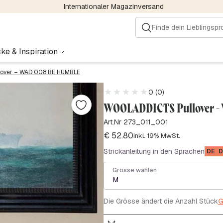
Internationaler Magazinversand
ke & Inspiration
lover – WAD 008 BE HUMBLE
0 (0)
WOOLADDICTS Pullover -
Art.Nr 273_011_001
€
52.80
inkl. 19% MwSt.
Strickanleitung in den Sprachen
DE
D
Grösse wählen
M
Die Grösse ändert die Anzahl Stück
G