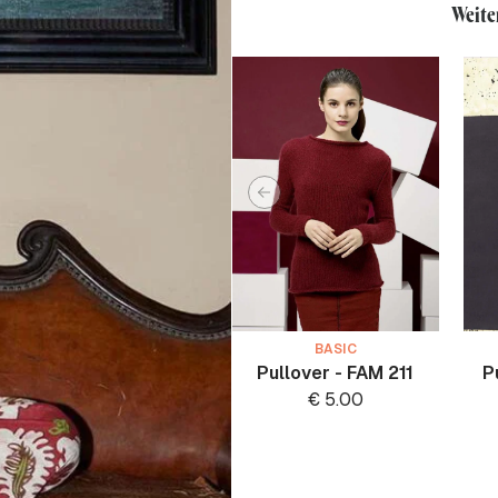
Weite
BASIC
Pullover - FAM 211
P
€
5.00