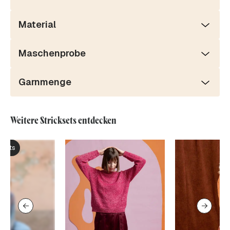
Material
Maschenprobe
Garnmenge
Weitere Stricksets entdecken
ksets