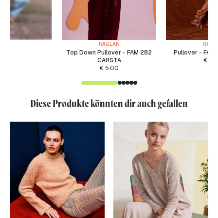
RAGLAN
RAGL
Top Down Pullover - FAM 282
Pullover - FAM
CARSTA
€
5.
€
5.00
Diese Produkte könnten dir auch gefallen