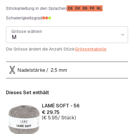
Strickanleitung in den Sprachen
DE
DK
EN
FR
NL
Schwierigkeitsgrad
Grösse wählen
M
Die Grösse ändert die Anzahl Stück
Grössentabelle
Nadelstärke
2,5 mm
Dieses Set enthält
LAMÉ SOFT - 56
€
29.75
(
€
5.95
/ Stück)