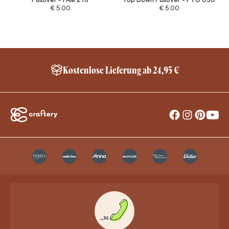
Pullover - FAM 276
Top Down Pullover - PTO 050
€
5.00
€
5.00
Schneller Versand innerhalb Deutschland*