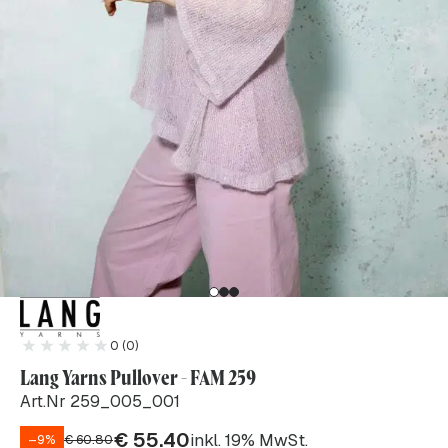
0 (0)
Lang Yarns Pullover - FAM 259
Art.Nr 259_005_001
€
55.40
inkl. 19% MwSt.
–9%
€
60.80