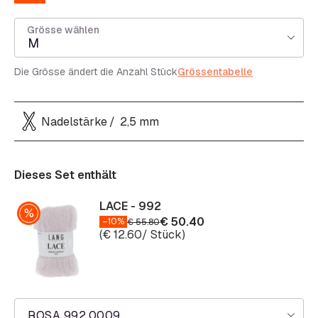
Grösse wählen
M
Die Grösse ändert die Anzahl Stück
Grössentabelle
Nadelstärke
2,5 mm
Dieses Set enthält
LACE - 992
€
50.40
–10%
€
55.80
(
€
12.60
/ Stück)
ROSA 992.0009