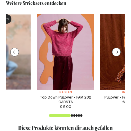
Weitere Stricksets entdecken
ksets
RAGLAN
RAGL
Top Down Pullover - FAM 282
Pullover - FAM
CARSTA
€
5.
€
5.00
Diese Produkte könnten dir auch gefallen