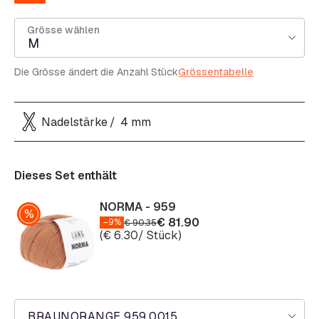
Grösse wählen
M
Die Grösse ändert die Anzahl Stück
Grössentabelle
Nadelstärke
4 mm
Dieses Set enthält
NORMA - 959
€
81.90
–9%
€
90.35
(
€
6.30
/ Stück)
BRAUNORANGE 959.0015