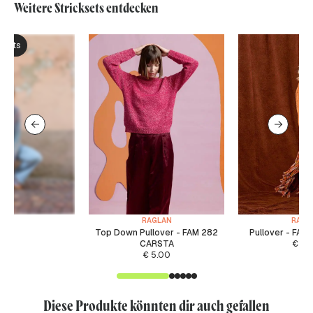
Weitere Stricksets entdecken
ksets
RAGLAN
RAGL
Top Down Pullover - FAM 282
Pullover - FAM
CARSTA
€
5.
€
5.00
Diese Produkte könnten dir auch gefallen