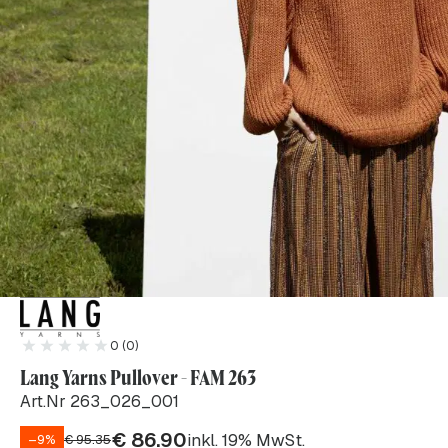
0 (0)
Lang Yarns Pullover - FAM 263
Art.Nr 263_026_001
€
86.90
inkl. 19% MwSt.
–9%
€
95.35