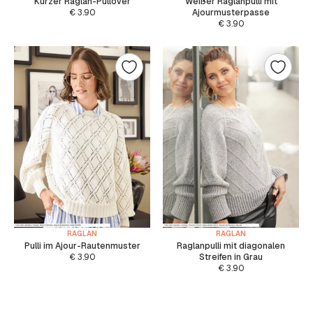
Kurzer Raglan-Pullover
Weißer Raglanpulli mit
€
3.90
Ajourmusterpasse
€
3.90
RAGLAN
RAGLAN
Pulli im Ajour-Rautenmuster
Raglanpulli mit diagonalen
€
3.90
Streifen in Grau
€
3.90