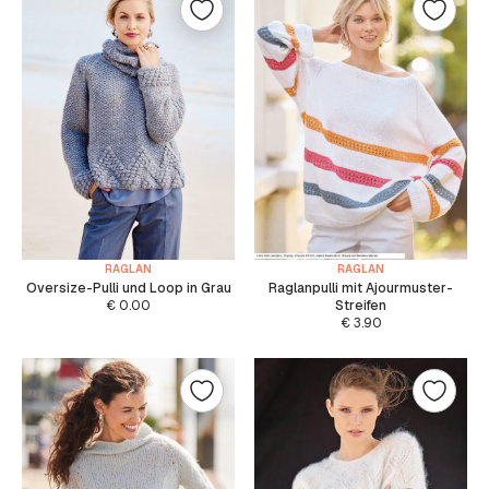
RAGLAN
RAGLAN
Oversize-Pulli und Loop in Grau
Raglanpulli mit Ajourmuster-
€
0.00
Streifen
€
3.90