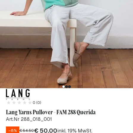
0 (0)
Lang Yarns Pullover - FAM 288 Querida
Art.Nr 288_018_001
€
50.00
inkl. 19% MwSt.
–8%
€
54.50