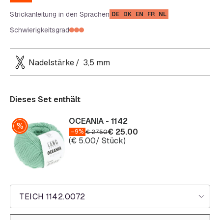
Strickanleitung in den Sprachen
DE
DK
EN
FR
NL
Schwierigkeitsgrad
Nadelstärke
3,5 mm
Dieses Set enthält
OCEANIA - 1142
€
25.00
–9%
€
27.50
(
€
5.00
/ Stück)
TEICH 1142.0072