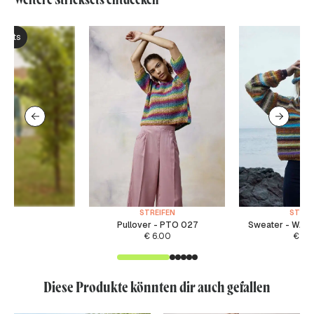
ksets
STREIFEN
STREI
Pullover - PTO 027
Sweater - WAD 
€
6.00
€
5.
Diese Produkte könnten dir auch gefallen