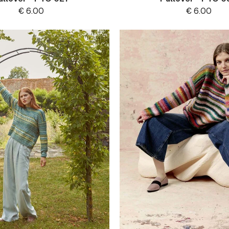
€
6.00
€
6.00