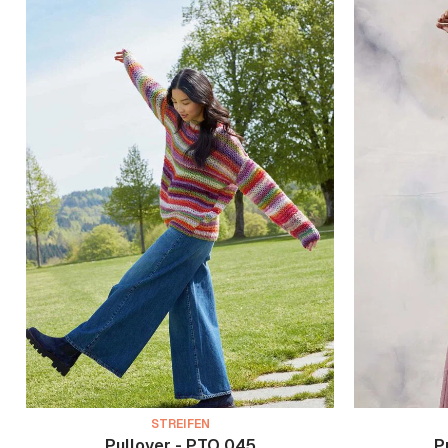
STREIFEN
Pullover - PTO 045
P