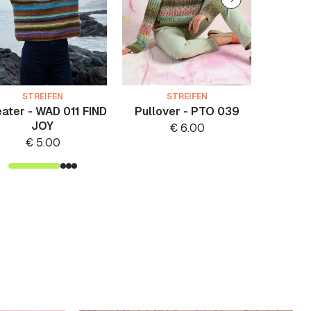
STREIFEN
STREIFEN
ater - WAD 011 FIND
Pullover - PTO 039
Pullo
JOY
€
6.00
€
5.00