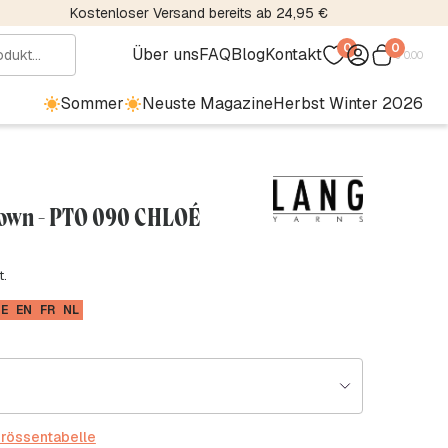
Kostenloser Versand bereits ab 24,95 €
0
0
Über uns
FAQ
Blog
Kontakt
€
0.00
Sommer
Neuste Magazine
Herbst Winter 2026
Down - PTO 090 CHLOÉ
t.
E
EN
FR
NL
rössentabelle