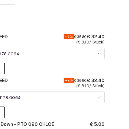
EED
€
32.40
–9%
€
35.80
(
€
8.10
/ Stück)
1178.0094
EED
€
32.40
–9%
€
35.80
(
€
8.10
/ Stück)
1178.0064
p Down - PTO 090 CHLOÉ
€
5.00