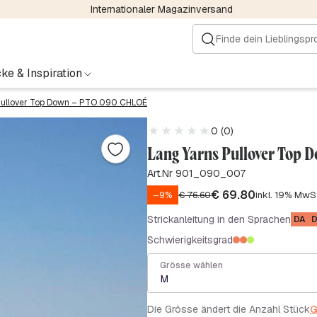
Internationaler Magazinversand
ke & Inspiration
ullover Top Down – PTO 090 CHLOÉ
0 (0)
Lang Yarns Pullover Top 
Art.Nr 901_090_007
€
69.80
–9%
€
76.60
inkl. 19% MwS
Strickanleitung in den Sprachen
DA
D
Schwierigkeitsgrad
Grösse wählen
M
Die Grösse ändert die Anzahl Stück
G