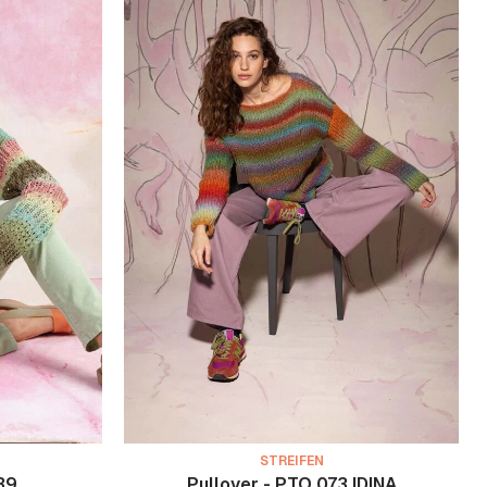
STREIFEN
39
Pullover - PTO 073 IDINA