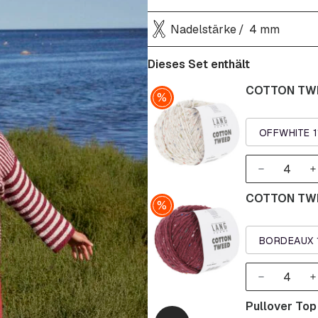
Nadelstärke
4 mm
Dieses Set enthält
COTTON TW
OFFWHITE 
COTTON TW
BORDEAUX 
Pullover To