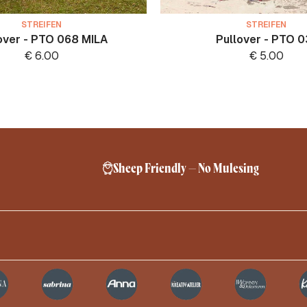
STREIFEN
STREIFEN
over - PTO 068 MILA
Pullover - PTO 0
€
6.00
€
5.00
Sheep Friendly – No Mulesing