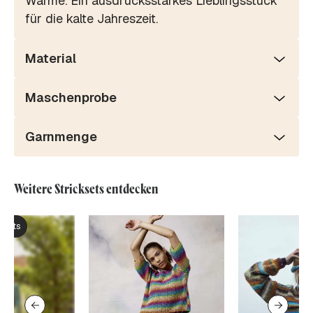
Wärme. Ein ausdrucksstarkes Lieblingsstück
für die kalte Jahreszeit.
Material
Maschenprobe
Garnmenge
Weitere Stricksets entdecken
ksets