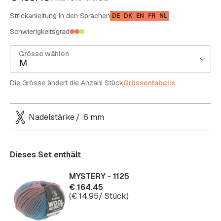
Strickanleitung in den Sprachen
DE
DK
EN
FR
NL
Schwierigkeitsgrad
Grösse wählen
M
Die Grösse ändert die Anzahl Stück
Grössentabelle
Nadelstärke
6 mm
Dieses Set enthält
MYSTERY - 1125
€
164.45
(
€
14.95
/ Stück)