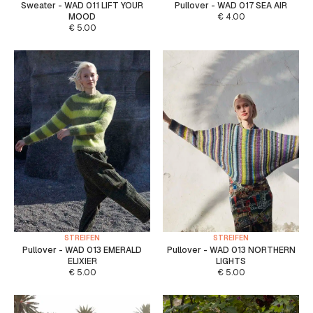
Sweater - WAD 011 LIFT YOUR
Pullover - WAD 017 SEA AIR
MOOD
€
4.00
€
5.00
STREIFEN
STREIFEN
Pullover - WAD 013 EMERALD
Pullover - WAD 013 NORTHERN
ELIXIER
LIGHTS
€
5.00
€
5.00