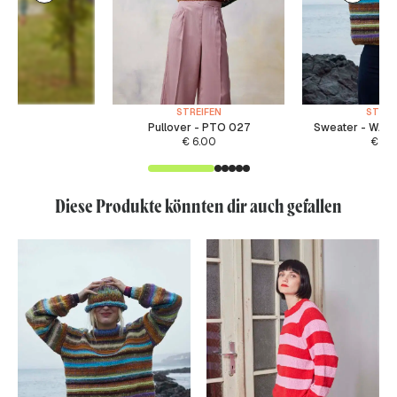
STREIFEN
STREI
Pullover - PTO 027
Sweater - WAD 
€
6.00
€
5.
Diese Produkte könnten dir auch gefallen