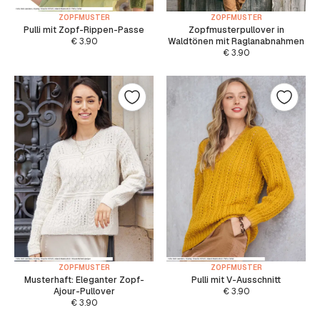
ZOPFMUSTER
ZOPFMUSTER
Pulli mit Zopf-Rippen-Passe
Zopfmusterpullover in
€
3.90
Waldtönen mit Raglanabnahmen
€
3.90
ZOPFMUSTER
ZOPFMUSTER
Musterhaft: Eleganter Zopf-
Pulli mit V-Ausschnitt
Ajour-Pullover
€
3.90
€
3.90