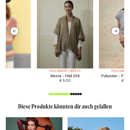
PULLUNDER / WESTE
PULLUNDER 
Weste - FAM 259
Pullunder - PTO
€
5.00
€
5.
Diese Produkte könnten dir auch gefallen