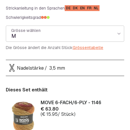
Strickanleitung in den Sprachen
DE
DK
EN
FR
NL
Schwierigkeitsgrad
Grösse wählen
M
Die Grösse ändert die Anzahl Stück
Grössentabelle
Nadelstärke
3,5 mm
Dieses Set enthält
MOVE 6-FACH/6-PLY - 1146
€
63.80
(
€
15.95
/ Stück)