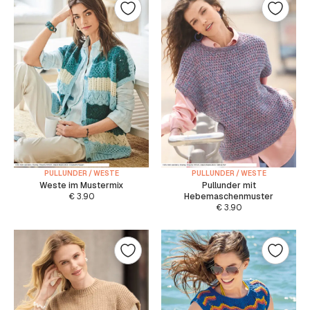
PULLUNDER / WESTE
PULLUNDER / WESTE
Weste im Mustermix
Pullunder mit
€
3.90
Hebemaschenmuster
€
3.90