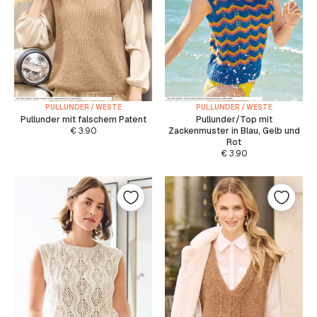
PULLUNDER / WESTE
PULLUNDER / WESTE
Pullunder mit falschem Patent
Pullunder/Top mit
€
3.90
Zackenmuster in Blau, Gelb und
Rot
€
3.90