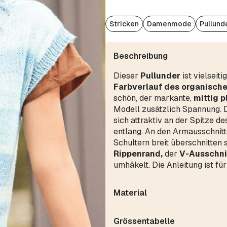
Stricken
Damenmode
Pullund
Beschreibung
Dieser
Pullunder
ist vielseit
Farbverlauf des organisc
schön, der markante,
mittig p
Modell zusätzlich Spannung. De
sich attraktiv an der Spitze d
entlang. An den Armausschnitt
Schultern breit überschnitten s
Rippenrand,
der
V-Ausschni
umhäkelt. Die Anleitung ist fü
Material
Grössentabelle