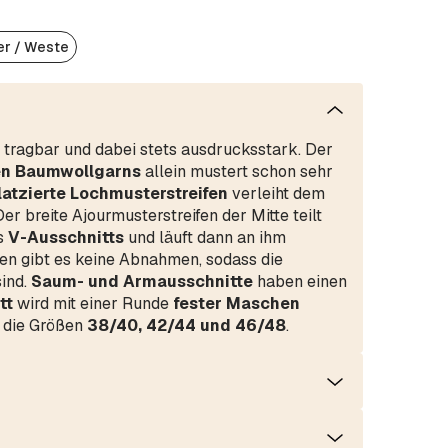
er / Weste
ig tragbar und dabei stets ausdrucksstark. Der
hen Baumwollgarns
allein mustert schon sehr
latzierte Lochmusterstreifen
verleiht dem
r breite Ajourmusterstreifen der Mitte teilt
es
V-Ausschnitts
und läuft dann an ihm
en gibt es keine Abnahmen, sodass die
ind.
Saum- und Armausschnitte
haben einen
tt
wird mit einer Runde
fester Maschen
r die Größen
38/40, 42/44 und 46/48
.