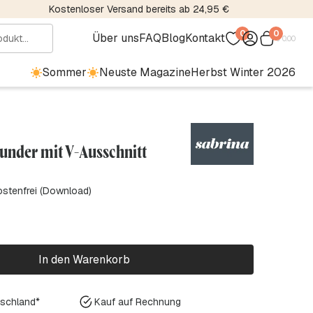
Kostenloser Versand bereits ab 24,95 €
0
0
Über uns
FAQ
Blog
Kontakt
€
0.00
Sommer
Neuste Magazine
Herbst Winter 2026
lunder mit V-Ausschnitt
ostenfrei (Download)
In den Warenkorb
tschland*
Kauf auf Rechnung