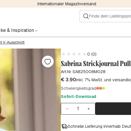
Internationaler Magazinversand
ke & Inspiration
it V-Ausschnitt
0 (0)
Sabrina Strickjournal Pul
Art.Nr SAB25008M028
€
3.90
inkl. 7% MwSt. und versandk
Schwierigkeitsgrad
Sofort-Download
Schnelle Lieferung innerhalb Deu