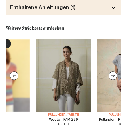
Enthaltene Anleitungen (1)
Weitere Stricksets entdecken
ksets
PULLUNDER / WESTE
PULLUNDER 
Weste - FAM 259
Pullunder - PTO
€
5.00
€
5.