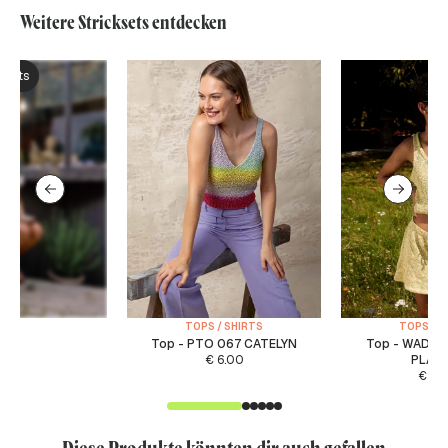
Weitere Stricksets entdecken
ksets
TOPS / SHIRTS
TOPS / S
Top - PTO 067 CATELYN
Top - WAD 0
€
6.00
PLAYL
€
5.