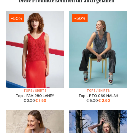
Diese Produkte könnten dir auch gefallen
-50%
-50%
TOPS / SHIRTS
TOPS / SHIRTS
Top - FAM 280 LANEY
Top - PTO 069 NALAH
€
3.00
€
1.50
€
5.00
€
2.50