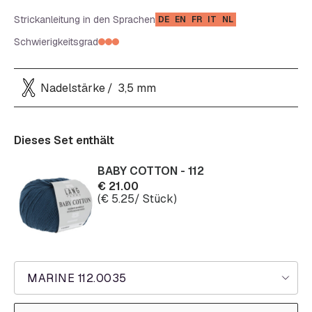
Strickanleitung in den Sprachen
DE
EN
FR
IT
NL
Schwierigkeitsgrad
Nadelstärke
3,5 mm
Dieses Set enthält
BABY COTTON - 112
€
21.00
(
€
5.25
/ Stück)
MARINE 112.0035