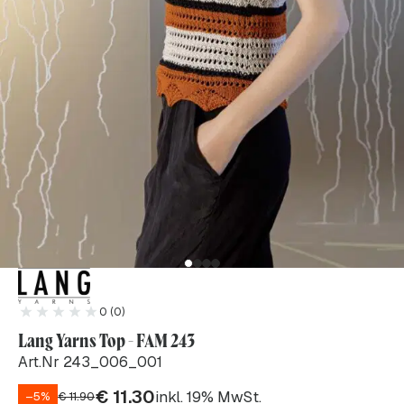
0 (0)
Lang Yarns Top - FAM 243
Art.Nr 243_006_001
€
11.30
inkl. 19% MwSt.
–5%
€
11.90