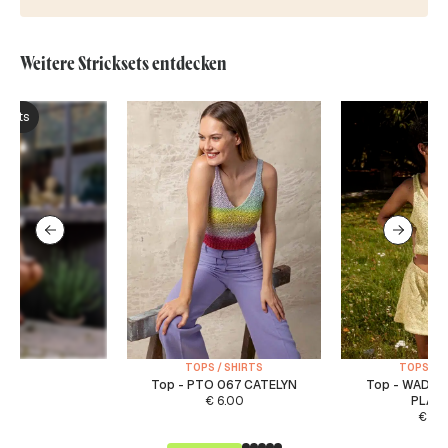
Weitere Stricksets entdecken
ksets
TOPS / SHIRTS
TOPS / S
Top - PTO 067 CATELYN
Top - WAD 0
€
6.00
PLAYL
€
5.