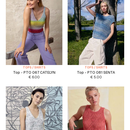
TOPS / SHIRTS
TOPS / SHIRTS
Top - PTO 067 CATELYN
Top - PTO 081 SENTA
€
6.00
€
5.00