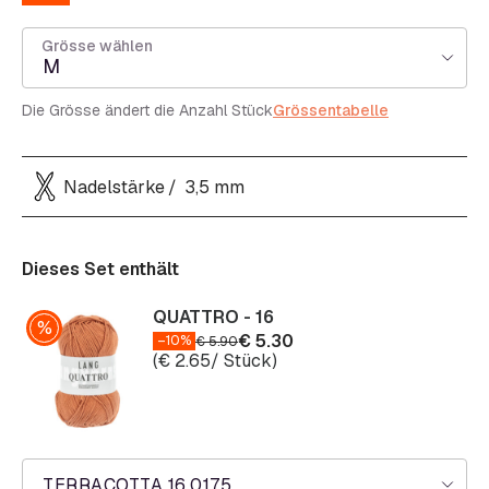
Grösse wählen
M
Die Grösse ändert die Anzahl Stück
Grössentabelle
Nadelstärke
3,5 mm
Dieses Set enthält
QUATTRO - 16
€
5.30
–10%
€
5.90
(
€
2.65
/ Stück)
TERRACOTTA 16.0175