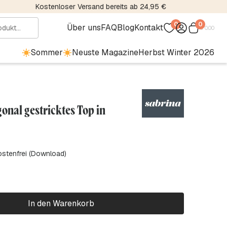
Kostenloser Versand bereits ab 24,95 €
0
0
Über uns
FAQ
Blog
Kontakt
€
0.00
Sommer
Neuste Magazine
Herbst Winter 2026
onal gestricktes Top in
ostenfrei (Download)
In den Warenkorb