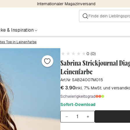
Internationaler Magazinversand
ke & Inspiration
tes Top in Leinenfarbe
0 (0)
Sabrina Strickjournal Diag
Leinenfarbe
Art.Nr SAB24007M015
€
3.90
inkl. 7% MwSt. und versandk
Schwierigkeitsgrad
Sofort-Download