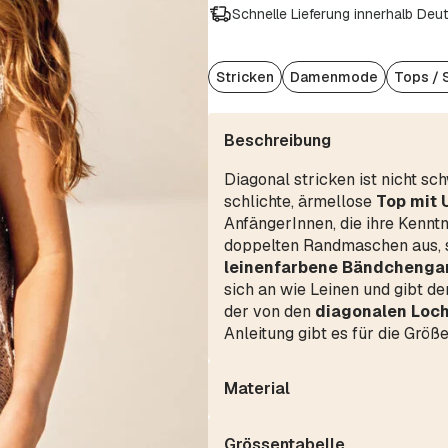
Schnelle Lieferung innerhalb Deu
Stricken
Damenmode
Tops / 
Beschreibung
Diagonal stricken ist nicht sc
schlichte, ärmellose
Top mit 
AnfängerInnen, die ihre Kennt
doppelten Randmaschen aus, si
leinenfarbene Bändchengar
sich an wie Leinen und gibt d
der von den
diagonalen Loc
Anleitung gibt es für die Größ
Material
Grössentabelle