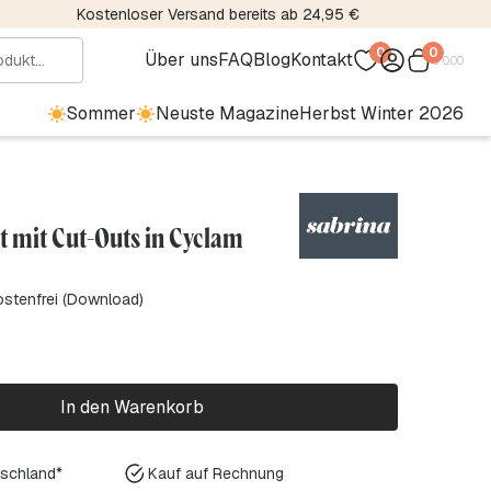
Kostenloser Versand bereits ab 24,95 €
0
0
Über uns
FAQ
Blog
Kontakt
€
0.00
Sommer
Neuste Magazine
Herbst Winter 2026
rt mit Cut-Outs in Cyclam
ostenfrei (Download)
In den Warenkorb
tschland*
Kauf auf Rechnung