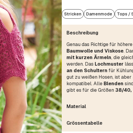
Stricken
Damenmode
Tops / 
Beschreibung
Genau das Richtige für höher
Baumwolle und Viskose
. Da
mit kurzen Ärmeln
, die glei
werden. Das
Lochmuster
läss
an den Schultern
für Kühlung
gut zu weißen Hosen, ist aber
kompatibel. Alle
Blenden
sin
gibt es für die Größen
38/40,
Material
Grössentabelle