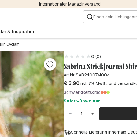
Internationaler Magazinversand
ke & Inspiration
s in Cyclam
0 (0)
Sabrina Strickjournal Shi
Art.Nr SAB24007M004
€
3.90
inkl. 7% MwSt. und versandk
Schwierigkeitsgrad
Sofort-Download
Schnelle Lieferung innerhalb Deu