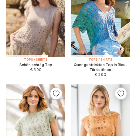
TOPS / SHIRTS
TOPS / SHIRTS
Schön schräg Top
Quer gestricktes Top in Blau-
€
3.90
Türkistönen
€
3.90