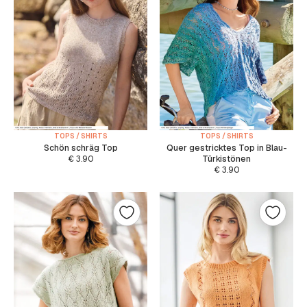
TOPS / SHIRTS
TOPS / SHIRTS
Schön schräg Top
Quer gestricktes Top in Blau-
€
3.90
Türkistönen
€
3.90