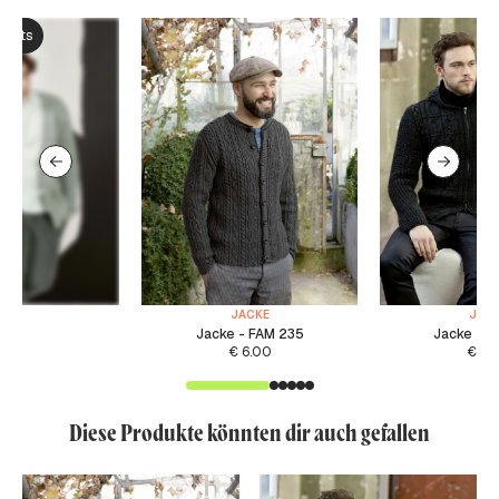
ksets
JACKE
JAC
Jacke - FAM 235
Jacke - F
€
6.00
€
6.
Diese Produkte könnten dir auch gefallen