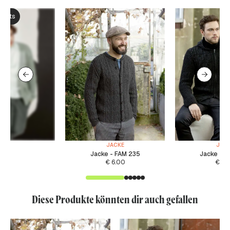
ksets
JACKE
JAC
Jacke - FAM 235
Jacke - F
€
6.00
€
6.
Diese Produkte könnten dir auch gefallen