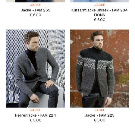
JACKE
JACKE
Jacke - FAM 265
Kurzarmjacke Unisex - FAM 284
€
6.00
FIONN
€
6.00
JACKE
JACKE
Herrenjacke - FAM 224
Jacke - FAM 225
€
5.00
€
6.00