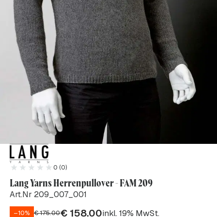
0 (0)
Lang Yarns Herrenpullover - FAM 209
Art.Nr 209_007_001
€
158.00
inkl. 19% MwSt.
–10%
€
175.00