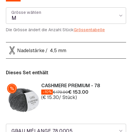
Grösse wählen
M
Die Grösse ändert die Anzahl Stück
Grössentabelle
Nadelstärke
4,5 mm
Dieses Set enthält
CASHMERE PREMIUM - 78
€
153.00
–10%
€
170.00
(
€
15.30
/ Stück)
GRAU MÉLANGE 78.0005