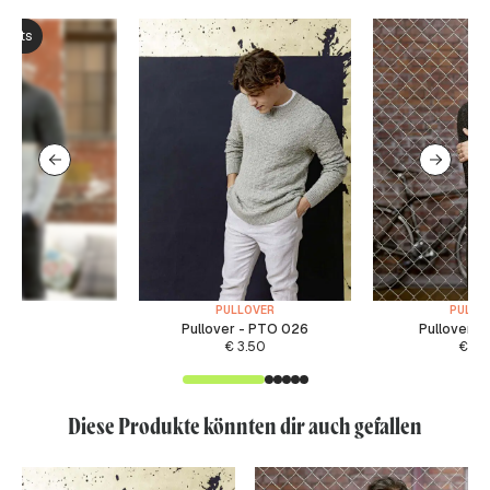
ksets
PULLOVER
PULLO
Pullover - PTO 026
Pullover -
€
3.50
€
6.
Diese Produkte könnten dir auch gefallen