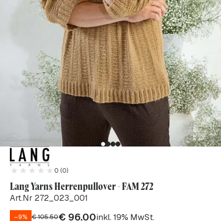
0 (0)
Lang Yarns Herrenpullover - FAM 272
Art.Nr 272_023_001
€
96.00
inkl. 19% MwSt.
–9%
€
105.50