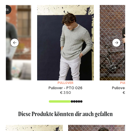
ksets
PULLOVER
PULLO
Pullover - PTO 026
Pullover -
€
3.50
€
6.
Diese Produkte könnten dir auch gefallen