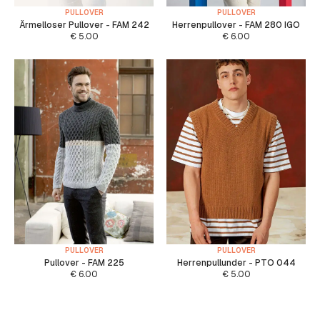
PULLOVER
PULLOVER
Ärmelloser Pullover - FAM 242
Herrenpullover - FAM 280 IGO
€
5.00
€
6.00
PULLOVER
PULLOVER
Pullover - FAM 225
Herrenpullunder - PTO 044
€
6.00
€
5.00