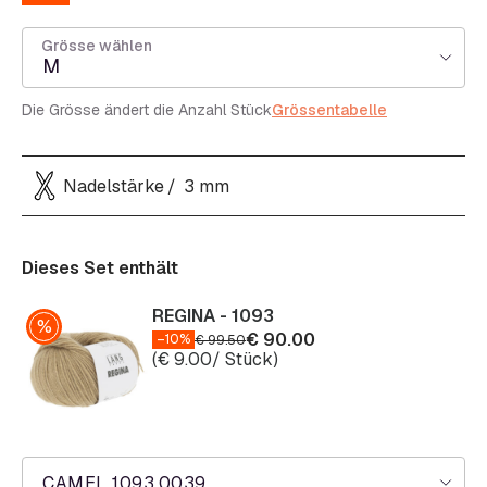
Grösse wählen
M
Die Grösse ändert die Anzahl Stück
Grössentabelle
Nadelstärke
3 mm
Dieses Set enthält
REGINA - 1093
€
90.00
–10%
€
99.50
(
€
9.00
/ Stück)
CAMEL 1093.0039