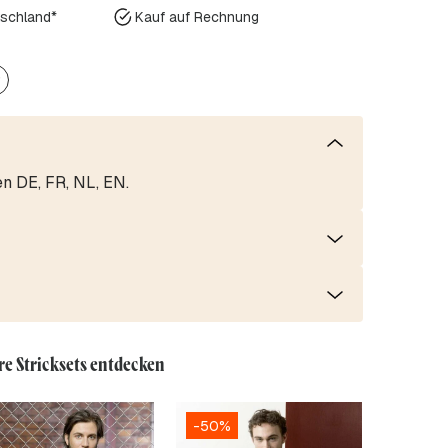
tschland*
Kauf auf Rechnung
r
en DE, FR, NL, EN.
re Stricksets entdecken
-50%