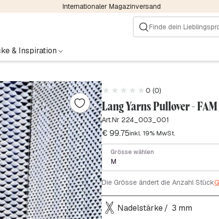
Internationaler Magazinversand
ke & Inspiration
0 (0)
Lang Yarns Pullover - FAM
Art.Nr 224_003_001
€
99.75
inkl. 19% MwSt.
Grösse wählen
M
Die Grösse ändert die Anzahl Stück
G
Nadelstärke
3 mm