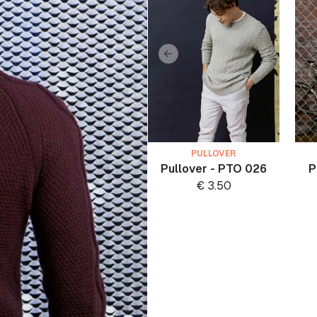
PULLOVER
Pullover - PTO 026
P
€
3.50