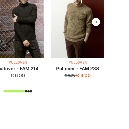
PULLOVER
PULLOVER
ullover - FAM 214
Pullover - FAM 238
Herren
€
6.00
€
3.00
€
6.00