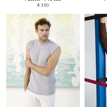
€
3.50