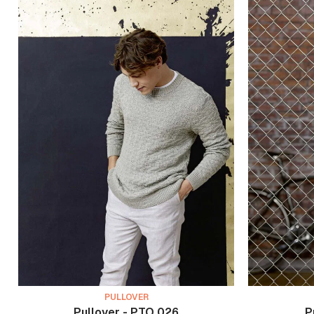
PULLOVER
Pullover - PTO 026
P