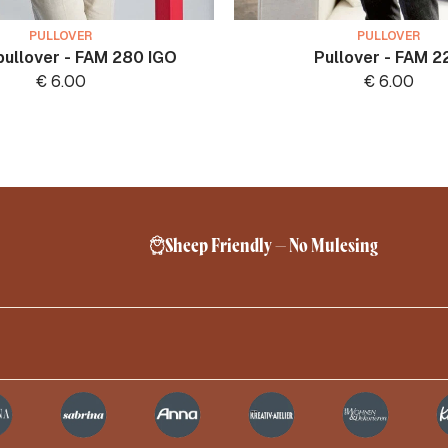
PULLOVER
PULLOVER
pullover - FAM 280 IGO
Pullover - FAM 2
€
6.00
€
6.00
Sheep Friendly – No Mulesing