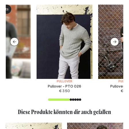
ksets
PULLOVER
PULLO
Pullover - PTO 026
Pullover -
€
3.50
€
6.
Diese Produkte könnten dir auch gefallen