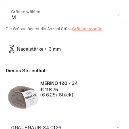
Grösse wählen
M
Die Grösse ändert die Anzahl Stück
Grössentabelle
Nadelstärke
3 mm
Dieses Set enthält
MERINO 120 - 34
€
118.75
(
€
6.25
/ Stück)
GRAUBRAUN 34.0126