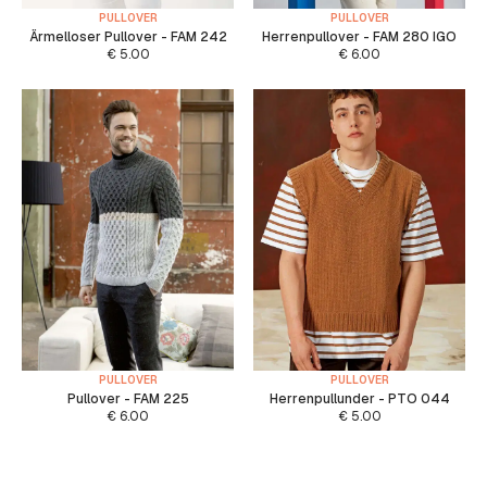
PULLOVER
PULLOVER
Ärmelloser Pullover - FAM 242
Herrenpullover - FAM 280 IGO
€
5.00
€
6.00
PULLOVER
PULLOVER
Pullover - FAM 225
Herrenpullunder - PTO 044
€
6.00
€
5.00