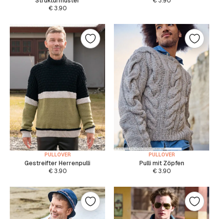
Strukturmuster
€
3.90
€
3.90
PULLOVER
PULLOVER
Gestreifter Herrenpulli
Pulli mit Zöpfen
€
3.90
€
3.90