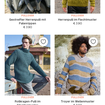
PULLOVER
PULLOVER
Gestreifter Herrenpulli mit
Herrenpulli im Flechtmuster
Patenrippen
€
3.90
€
3.90
PULLOVER
PULLOVER
Rollkragen-Pulli im
Troyer im Wellenmuster