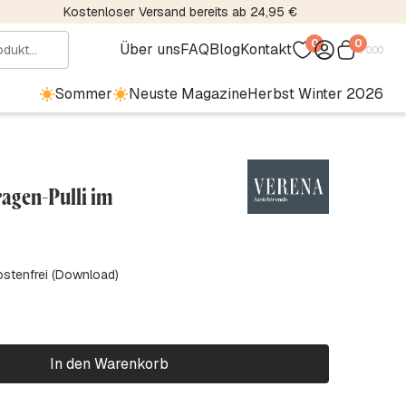
Kostenloser Versand bereits ab 24,95 €
0
0
Über uns
FAQ
Blog
Kontakt
€
0.00
Sommer
Neuste Magazine
Herbst Winter 2026
ragen-Pulli im
ostenfrei (Download)
In den Warenkorb