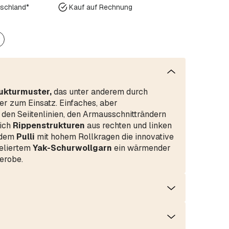
tschland*
Kauf auf Rechnung
r
ukturmuster,
das unter anderem durch
ver zum Einsatz. Einfaches, aber
 den Seiitenlinien, den Armausschnitträndern
ich
Rippenstrukturen
aus rechten und linken
 dem
Pulli
mit hohem Rollkragen die innovative
meliertem
Yak-Schurwollgarn
ein wärmender
erobe.