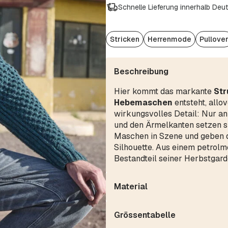
Schnelle Lieferung innerhalb Deu
Stricken
Herrenmode
Pullove
Beschreibung
Hier kommt das markante
Str
Hebemaschen
entsteht, allo
wirkungsvolles Detail: Nur an
und den Ärmelkanten setzen s
Maschen in Szene und geben
Silhouette. Aus einem petrol
Bestandteil seiner Herbstgard
Material
Grössentabelle