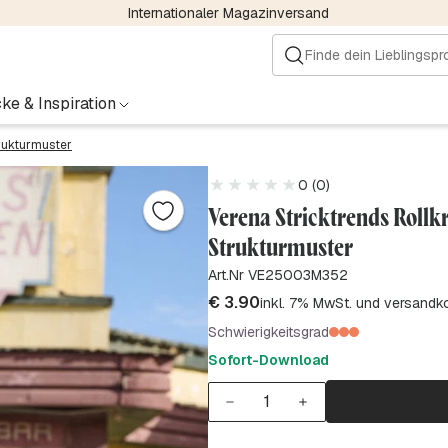
Internationaler Magazinversand
ke & Inspiration
trukturmuster
0 (0)
Verena Stricktrends Rollk
Strukturmuster
Art.Nr VE25003M352
€
3.90
inkl. 7% MwSt. und versandk
Schwierigkeitsgrad
Sofort-Download