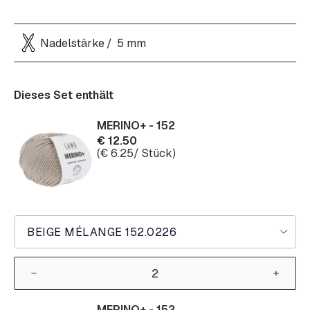
Nadelstärke
5 mm
Dieses Set enthält
MERINO+ - 152
€
12.50
(
€
6.25
/ Stück)
BEIGE MÉLANGE 152.0226
MERINO+ - 152