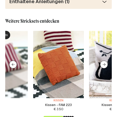
Enthaltene Anleitungen (1)
Weitere Stricksets entdecken
ksets
KISSEN
KISS
Kissen - FAM 223
Kissen mi
€
3.50
€
3.