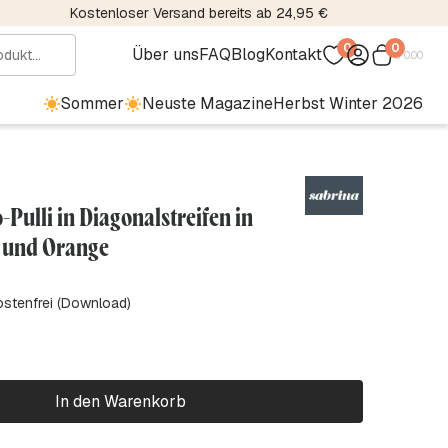
Kostenloser Versand bereits ab 24,95 €
0
0
Über uns
FAQ
Blog
Kontakt
€
0.00
Sommer
Neuste Magazine
Herbst Winter 2026
-Pulli in Diagonalstreifen in
 und Orange
ostenfrei (Download)
In den Warenkorb