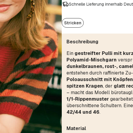
Schnelle Lieferung innerhalb Deu
Stricken
Beschreibung
Ein
gestreifter Pulli mit ku
Polyamid-Mischgarn
versprü
dunkelbraunen, rost-, came
entstehen durch raffinierte Z
Poloausschnitt mit Knöpfen
spitzen Kragen
, der
glatt re
– macht das Modell bürotaugl
1/1-Rippenmuster
gearbeitet
überschnittene Schultern. Eine
42/44 und 46
.
Material