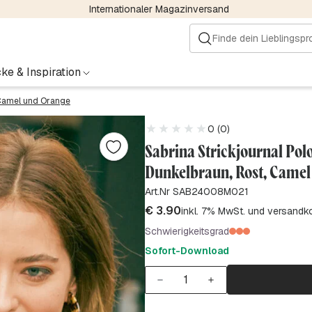
Internationaler Magazinversand
ke & Inspiration
, Camel und Orange
0 (0)
Sabrina Strickjournal Polo
Dunkelbraun, Rost, Camel
Art.Nr SAB24008M021
€
3.90
inkl. 7% MwSt. und versandk
Schwierigkeitsgrad
Sofort-Download