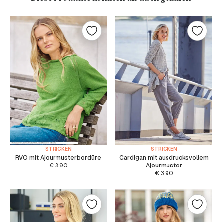
STRICKEN
STRICKEN
RVO mit Ajourmusterbordüre
Cardigan mit ausdrucksvollem
€
3.90
Ajourmuster
€
3.90