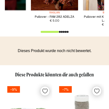
RAGLAN
BASI
Pullover - FAM 282 ADELZA
Pullover mit Kap
€
5.00
LAU
€
5.
Diese Produkte könnten dir auch gefallen
-9%
-7%