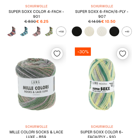
SCHURWOLLE
SCHURWOLLE
SUPER SOXX COLOR 4-FACH -
SUPER SOXX 6-FACH/6-PLY -
901
907
€
8.90
€
6.25
€
14.95
€
10.50
+102
+43
-30%
SCHURWOLLE
SCHURWOLLE
MILLE COLORI SOCKS & LACE
SUPER SOXX COLOR 6-
LUXE - 859
FACH/PLY - 910