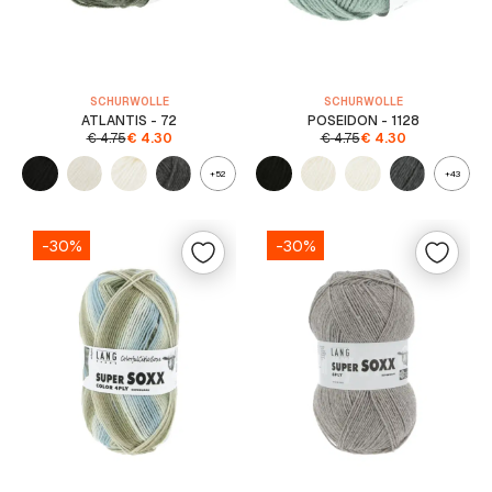
SCHURWOLLE
SCHURWOLLE
ATLANTIS - 72
POSEIDON - 1128
€
4.75
€
4.30
€
4.75
€
4.30
+52
+43
-30%
-30%