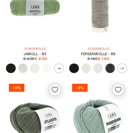
SCHURWOLLE
SCHURWOLLE
JAWOLL - 83
FERSENWOLLE - 86
€
4.95
€
4.50
€
1.50
€
1.40
+81
+37
-9%
-9%