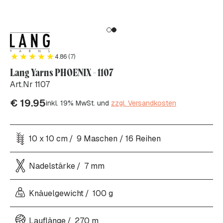
4.86 (7)
Lang Yarns PHOENIX - 1107
Art.Nr 1107
€
19.95
inkl. 19% MwSt. und
zzgl. Versandkosten
10 x 10 cm
9 Maschen / 16 Reihen
Nadelstärke
7 mm
Knäuelgewicht
100 g
Lauflänge
270 m