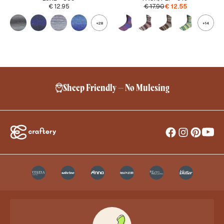
€
12.95
€
17.90
€
12.55
+28
+14
Sheep Friendly – No Mulesing