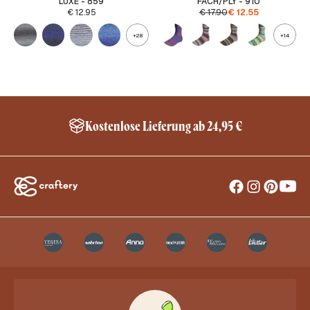
LUXE - 859
FACH/PLY - 910
€
12.95
€
17.90
€
12.55
+28
+14
Kostenlose Lieferung ab 24,95 €