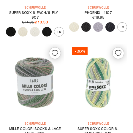
SCHURWOLLE
SCHURWOLLE
SUPER SOXX 6-FACH/6-PLY -
PHOENIX - 1107
907
€
19.95
€
14.95
€
10.50
+37
+43
-30%
SCHURWOLLE
SCHURWOLLE
MILLE COLORI SOCKS & LACE
SUPER SOXX COLOR 6-