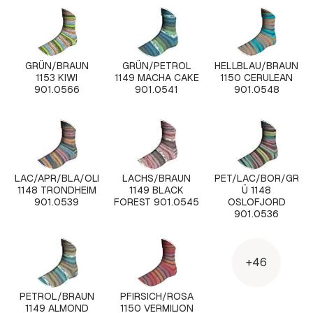
GRÜN/BRAUN
GRÜN/PETROL
HELLBLAU/BRAUN
1153 KIWI
1149 MACHA CAKE
1150 CERULEAN
901.0566
901.0541
901.0548
LAC/APR/BLA/OLI
LACHS/BRAUN
PET/LAC/BOR/GR
1148 TRONDHEIM
1149 BLACK
Ü 1148
901.0539
FOREST 901.0545
OSLOFJORD
901.0536
+46
PETROL/BRAUN
PFIRSICH/ROSA
1149 ALMOND
1150 VERMILION