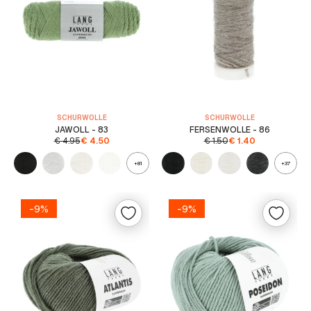
SCHURWOLLE
SCHURWOLLE
JAWOLL - 83
FERSENWOLLE - 86
€
4.95
€
4.50
€
1.50
€
1.40
+81
+37
-9%
-9%