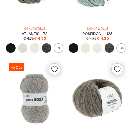
SCHURWOLLE
SCHURWOLLE
ATLANTIS - 72
POSEIDON - 1128
€
4.75
€
4.30
€
4.75
€
4.30
+52
+43
-30%