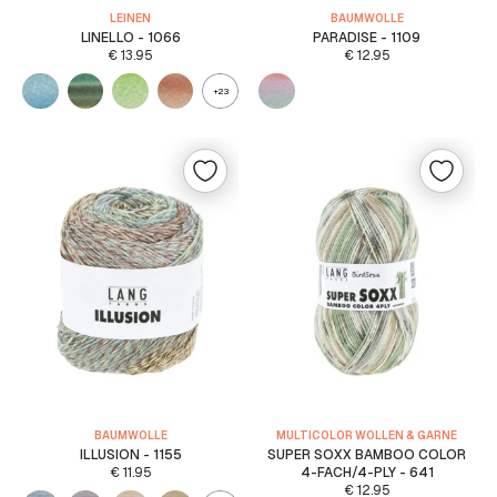
LEINEN
BAUMWOLLE
LINELLO - 1066
PARADISE - 1109
€
13.95
€
12.95
+23
BAUMWOLLE
MULTICOLOR WOLLEN & GARNE
ILLUSION - 1155
SUPER SOXX BAMBOO COLOR
€
11.95
4-FACH/4-PLY - 641
€
12.95