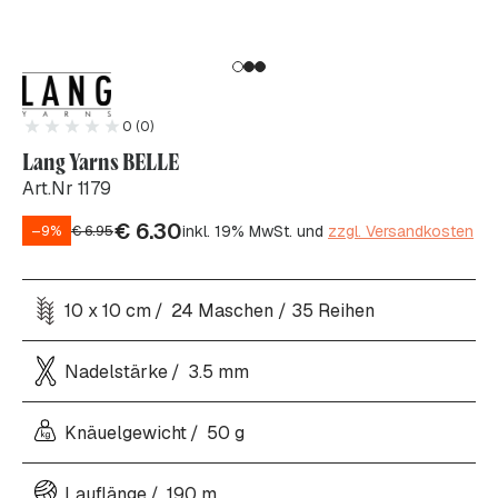
0 (0)
Lang Yarns BELLE
Art.Nr 1179
€
6.30
inkl. 19% MwSt. und
zzgl. Versandkosten
–9%
€
6.95
10 x 10 cm
24 Maschen / 35 Reihen
Nadelstärke
3.5 mm
Knäuelgewicht
50 g
Lauflänge
190 m