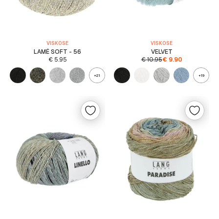
VISKOSE
VISKOSE
LAMÉ SOFT - 56
VELVET
€
5.95
€
10.95
€
9.90
+21
+19