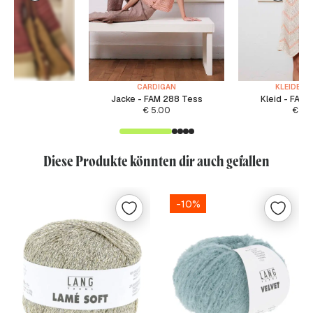
CARDIGAN
KLEIDER /
Jacke - FAM 288 Tess
Kleid - FAM 
€
5.00
€
5.
Diese Produkte könnten dir auch gefallen
-10%