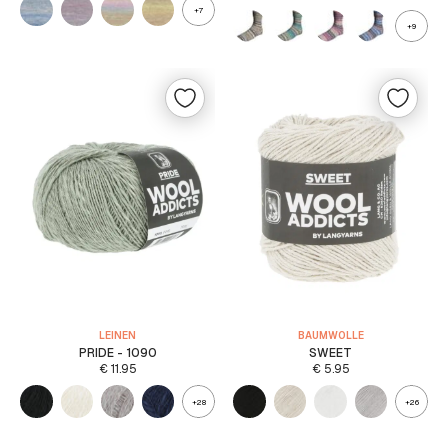
+7
+9
LEINEN
BAUMWOLLE
PRIDE - 1090
SWEET
€
11.95
€
5.95
+28
+26