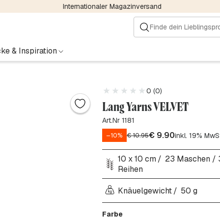
Internationaler Magazinversand
ke & Inspiration
0 (0)
Lang Yarns VELVET
Art.Nr 1181
€
9.90
inkl. 19% MwS
–10%
€
10.95
10 x 10 cm
23 Maschen / 
Reihen
Knäuelgewicht
50 g
Farbe