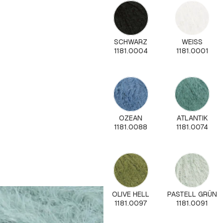
SCHWARZ
WEISS
1181.0004
1181.0001
OZEAN
ATLANTIK
1181.0088
1181.0074
OLIVE HELL
PASTELL GRÜN
1181.0097
1181.0091