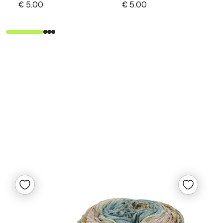
2
€
5.00
€
5.00