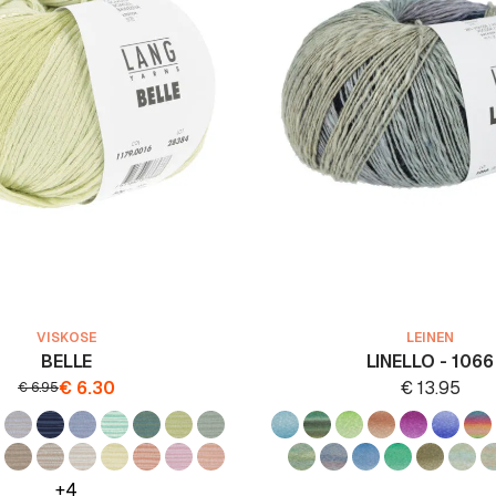
VISKOSE
LEINEN
BELLE
LINELLO - 1066
€
6.30
€
13.95
€
6.95
+4