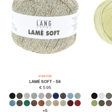
VISKOSE
LAMÉ SOFT - 56
€
5.95
+5