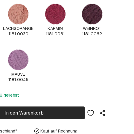
LACHSORANGE
KARMIN
WEINROT
1181.0030
1181.0061
1181.0062
MAUVE
1181.0045
 geliefert
In den Warenkorb
tschland*
Kauf auf Rechnung