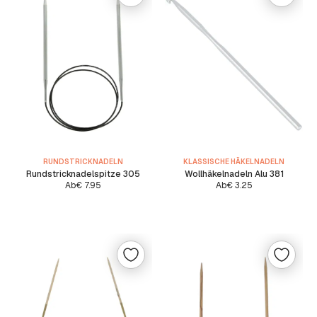
RUNDSTRICKNADELN
KLASSISCHE HÄKELNADELN
Rundstricknadelspitze 305
Wollhäkelnadeln Alu 381
Ab
€
7.95
Ab
€
3.25