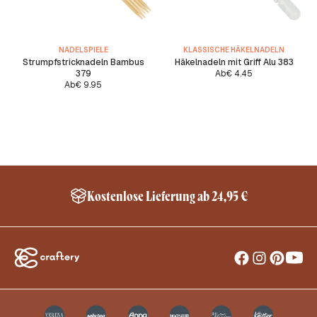
NADELSPIELE
KLASSISCHE HÄKELNADELN
Strumpfstricknadeln Bambus
Häkelnadeln mit Griff Alu 383
379
Ab
€
4.45
Ab
€
9.95
Kostenlose Lieferung ab 24,95 €