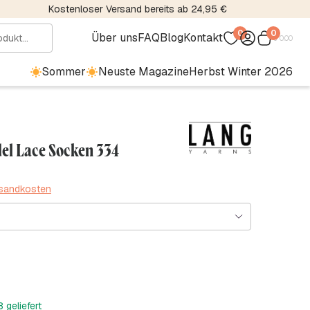
Kostenloser Versand bereits ab 24,95 €
0
0
Über uns
FAQ
Blog
Kontakt
€
0.00
Sommer
Neuste Magazine
Herbst Winter 2026
el Lace Socken 334
rsandkosten
 geliefert