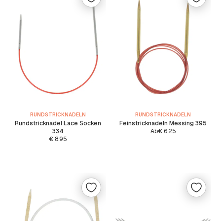
RUNDSTRICKNADELN
RUNDSTRICKNADELN
Rundstricknadel Lace Socken
Feinstricknadeln Messing 395
334
Ab
€
6.25
€
8.95