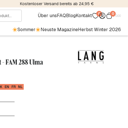
Kostenloser Versand bereits ab 24,95 €
0
0
Über uns
FAQ
Blog
Kontakt
€
0.00
Sommer
Neuste Magazine
Herbst Winter 2026
t - FAM 288 Ulma
K
EN
FR
NL