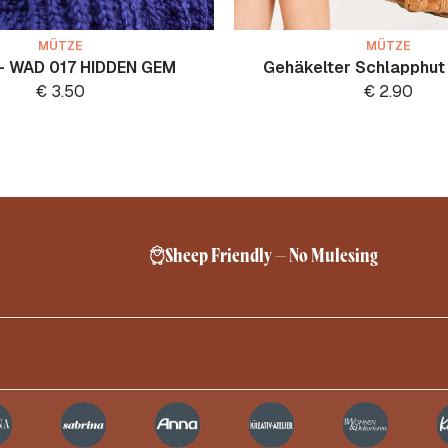
MÜTZE
MÜTZE
- WAD 017 HIDDEN GEM
Gehäkelter Schlapphut 
€
3.50
€
2.90
Sheep Friendly – No Mulesing