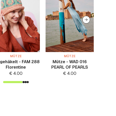
MÜTZE
MÜTZE
 gehäkelt - FAM 288
Mütze - WAD 016
Mütz
Florentine
PEARL OF PEARLS
€
4.00
€
4.00