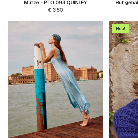
Mütze - PTO 093 QUINLEY
Hut gehäk
€
3.50