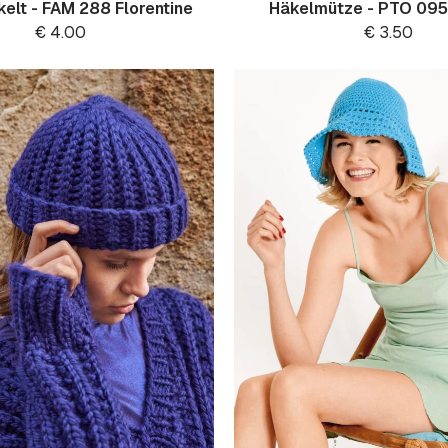
elt - FAM 288 Florentine
Häkelmütze - PTO 09
€
4.00
€
3.50