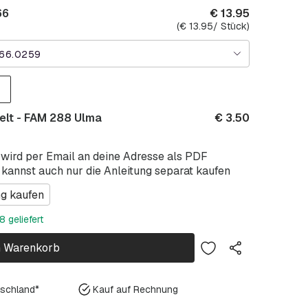
66
€
13.95
(
€
13.95
/ Stück)
66.0259
elt - FAM 288 Ulma
€
3.50
 wird per Email an deine Adresse als PDF
 kannst auch nur die Anleitung separat kaufen
ng kaufen
 geliefert
n Warenkorb
tschland*
Kauf auf Rechnung