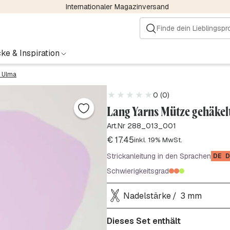
Internationaler Magazinversand
ke & Inspiration
8 Ulma
0 (0)
Lang Yarns Mütze gehäkel
Art.Nr 288_013_001
€
17.45
inkl. 19% MwSt.
Strickanleitung in den Sprachen
DE
D
Schwierigkeitsgrad
Nadelstärke
3 mm
Dieses Set enthält