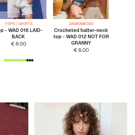
TOPS / SHIRTS
DAMENMODE
TO
p - WAD 016 LAID-
Crocheted halter-neck
Klei
BACK
top - WAD 012 NOT FOR
F
GRANNY
€
6.00
€
6.00