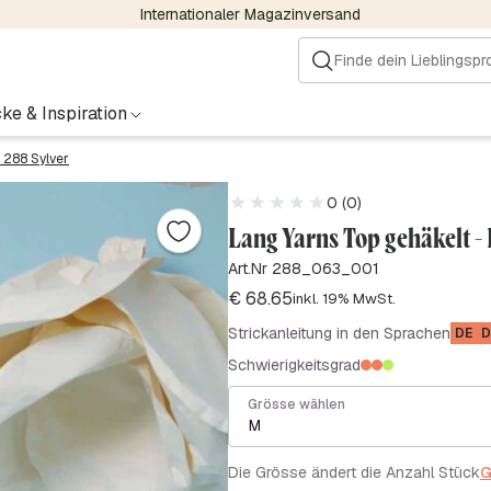
Internationaler Magazinversand
ke & Inspiration
 288 Sylver
0 (0)
Lang Yarns Top gehäkelt -
Art.Nr 288_063_001
€
68.65
inkl. 19% MwSt.
Strickanleitung in den Sprachen
DE
D
Schwierigkeitsgrad
Grösse wählen
M
Die Grösse ändert die Anzahl Stück
G