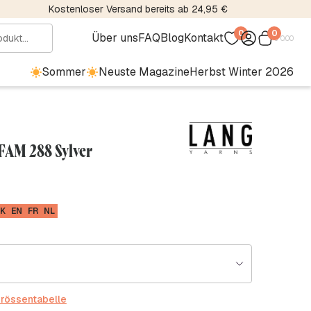
Kostenloser Versand bereits ab 24,95 €
0
0
Über uns
FAQ
Blog
Kontakt
€
0.00
Sommer
Neuste Magazine
Herbst Winter 2026
 FAM 288 Sylver
K
EN
FR
NL
rössentabelle