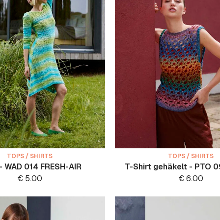
TOPS / SHIRTS
TOPS / SHIRTS
 - WAD 014 FRESH-AIR
T-Shirt gehäkelt - PTO 
€
5.00
€
6.00