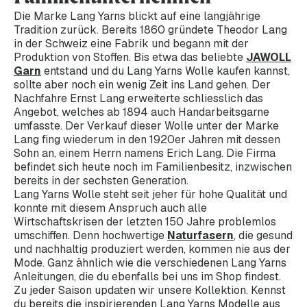
Die Marke Lang Yarns blickt auf eine langjährige
Tradition zurück. Bereits 1860 gründete Theodor Lang
in der Schweiz eine Fabrik und begann mit der
Produktion von Stoffen. Bis etwa das beliebte
JAWOLL
Garn
entstand und du Lang Yarns Wolle kaufen kannst,
sollte aber noch ein wenig Zeit ins Land gehen. Der
Nachfahre Ernst Lang erweiterte schliesslich das
Angebot, welches ab 1894 auch Handarbeitsgarne
umfasste. Der Verkauf dieser Wolle unter der Marke
Lang fing wiederum in den 1920er Jahren mit dessen
Sohn an, einem Herrn namens Erich Lang. Die Firma
befindet sich heute noch im Familienbesitz, inzwischen
bereits in der sechsten Generation.
Lang Yarns Wolle steht seit jeher für hohe Qualität und
konnte mit diesem Anspruch auch alle
Wirtschaftskrisen der letzten 150 Jahre problemlos
umschiffen. Denn hochwertige
Naturfasern
, die gesund
und nachhaltig produziert werden, kommen nie aus der
Mode. Ganz ähnlich wie die verschiedenen Lang Yarns
Anleitungen, die du ebenfalls bei uns im Shop findest.
Zu jeder Saison updaten wir unsere Kollektion. Kennst
du bereits die inspirierenden Lang Yarns Modelle aus