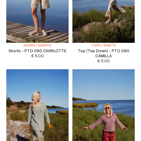
HOSEN / SHORTS
TOPS / SHIRTS
Shorts - PTO 090 CHARLOTTE
Top (Top Down) - PTO 090
€
5.00
CAMILLA
€
5.00