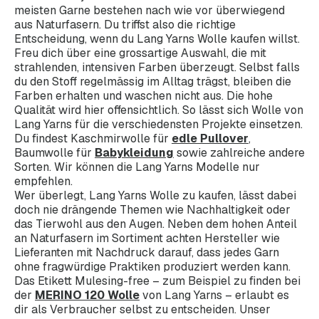
meisten Garne bestehen nach wie vor überwiegend
aus Naturfasern. Du triffst also die richtige
Entscheidung, wenn du Lang Yarns Wolle kaufen willst.
Freu dich über eine grossartige Auswahl, die mit
strahlenden, intensiven Farben überzeugt. Selbst falls
du den Stoff regelmässig im Alltag trägst, bleiben die
Farben erhalten und waschen nicht aus. Die hohe
Qualität wird hier offensichtlich. So lässt sich Wolle von
Lang Yarns für die verschiedensten Projekte einsetzen.
Du findest Kaschmirwolle für
edle Pullover
,
Baumwolle für
Babykleidung
sowie zahlreiche andere
Sorten. Wir können die Lang Yarns Modelle nur
empfehlen.
Wer überlegt, Lang Yarns Wolle zu kaufen, lässt dabei
doch nie drängende Themen wie Nachhaltigkeit oder
das Tierwohl aus den Augen. Neben dem hohen Anteil
an Naturfasern im Sortiment achten Hersteller wie
Lieferanten mit Nachdruck darauf, dass jedes Garn
ohne fragwürdige Praktiken produziert werden kann.
Das Etikett Mulesing-free – zum Beispiel zu finden bei
der
MERINO 120 Wolle
von Lang Yarns – erlaubt es
dir als Verbraucher selbst zu entscheiden. Unser