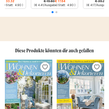
20
€
33.32
€
19.60
€
17.64
€
39.20
be) Statt:
4.90
)
(
€
4.41
/Ausgabe) Statt:
4.90
)
(
€
4.17
/Ausgabe)
Diese Produkte könnten dir auch gefallen