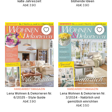
kalte Jahreszeit
blühende Ideen
Ab
€
3.90
Ab
€
3.90
HANDARBEITSMAGAZIN
HANDARBEITSMAGAZIN
Lena Wohnen & Dekorieren Nr.
Lena Wohnen & Dekorieren Nr.
6/2025 - Style Guide
3/2024 - Natürlich und
Ab
€
3.90
gemütlich einrichten
Ab
€
3.50