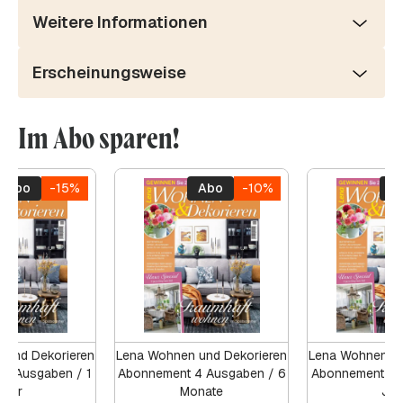
Weitere Informationen
Erscheinungsweise
Im Abo sparen!
Abo
-15%
Abo
-10%
A
 und Dekorieren
Lena Wohnen und Dekorieren
Lena Wohnen un
8 Ausgaben / 1
Abonnement 4 Ausgaben / 6
Abonnement 8 
Jahr
Monate
Jah