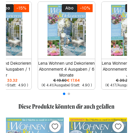
Abo
-15%
Abo
-10%
A
 und Dekorieren
Lena Wohnen und Dekorieren
Lena Wohnen un
8 Ausgaben / 1
Abonnement 4 Ausgaben / 6
Abonnement 8 
Jahr
Monate
Jah
20
€
33.32
€
19.60
€
17.64
€
39.20
be) Statt:
4.90
)
(
€
4.41
/Ausgabe) Statt:
4.90
)
(
€
4.17
/Ausgabe)
Diese Produkte könnten dir auch gefallen