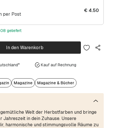
€
4.50
 per Post
08 geliefert
In den Warenkorb
eutschland*
Kauf auf Rechnung
gazin
Magazine
Magazine & Bücher
 gemütliche Welt der Herbstfarben und bringe
er Jahreszeit in dein Zuhause. Unsere
 dir, harmonische und stimmungsvolle Räume zu