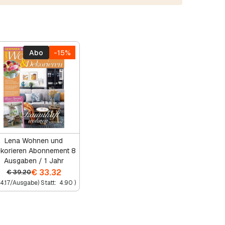
Abo
-15%
Lena Wohnen und
korieren Abonnement 8
Ausgaben / 1 Jahr
€
33.32
€
39.20
4.17
/Ausgabe) Statt:
4.90
)