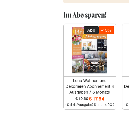
Im Abo sparen!
Abo
-10%
Lena Wohnen und
Dekorieren Abonnement 4
De
Ausgaben / 6 Monate
€
17.64
€
19.60
(
€
4.41
/Ausgabe) Statt:
4.90
)
(
€