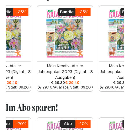
Bundle
-25%
Bundle
-25%
Bun
ativ-Atelier
Mein Kreativ-Atelier
Mein Kreati
2023 (Digital - 8
Jahrespaket 2023 (Digital - 8
Jahrespaket 2023
gaben)
Ausgaben)
Ausga
20
€
29.40
€
39.20
€
29.40
€
39.20
€
abe) Statt:
39.20
)
(
€
29.40
/Ausgabe) Statt:
39.20
)
(
€
29.40
/Ausgabe)
Im Abo sparen!
Abo
-20%
Abo
-10%
A