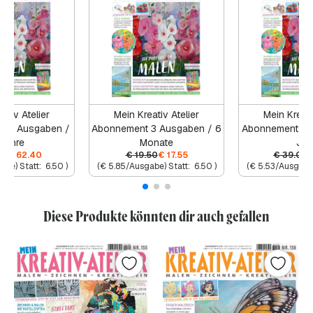
ativ Atelier
Mein Kreativ Atelier
Mein Kreati
 12 Ausgaben /
Abonnement 3 Ausgaben / 6
Abonnement 6 
Jahre
Monate
Jah
00
€
62.40
€
19.50
€
17.55
€
39.00
abe) Statt:
6.50
)
(
€
5.85
/Ausgabe) Statt:
6.50
)
(
€
5.53
/Ausgabe)
Diese Produkte könnten dir auch gefallen