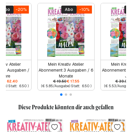
Abo
-20%
Abo
-10%
A
ativ Atelier
Mein Kreativ Atelier
Mein Kreati
 12 Ausgaben /
Abonnement 3 Ausgaben / 6
Abonnement 6 
Jahre
Monate
Jah
00
€
62.40
€
19.50
€
17.55
€
39.00
abe) Statt:
6.50
)
(
€
5.85
/Ausgabe) Statt:
6.50
)
(
€
5.53
/Ausgabe)
Diese Produkte könnten dir auch gefallen