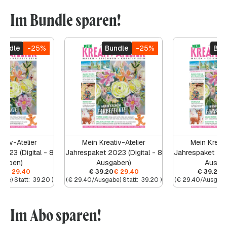
Im Bundle sparen!
Bundle
-25%
Bundle
-25%
Bun
ativ-Atelier
Mein Kreativ-Atelier
Mein Kreati
2023 (Digital - 8
Jahrespaket 2023 (Digital - 8
Jahrespaket 2023
gaben)
Ausgaben)
Ausga
20
€
29.40
€
39.20
€
29.40
€
39.20
€
abe) Statt:
39.20
)
(
€
29.40
/Ausgabe) Statt:
39.20
)
(
€
29.40
/Ausgabe)
Im Abo sparen!